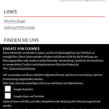
LINKS
Neufahrzeuge
Gebrauchtfahrzeuge
FINDEN SIE UNS
EINSATZ VON COOKIES
Facebook
Diese Webseite verwendet Cookies, um Dir ein bestmögliches Surf-Erlebnis zu
ermöglichen. Diese Daten werden erhoben und dienen nicht für die Erstellung von
Google Maps
Nutzungsprofilen oder anderer weiterführender Verwendung. Sämtliche Informationen
zu verwendeten Cookies und eingebundenen Diensten findest du
hier:
Datenschutzerklärung
RECHTLICHES
Wir verwenden auf dieser Website folgende Dienste, welche erst nach deiner aktiven
Zustimmung eingebunden werden.
AGB
Bitte hake dazu den jeweiligen Dienst an und klicke auf Übernehmen:
Google Analytics
Impressum
Google Maps und Youtube
Datenschutz
Optional kann mit Klick auf Alles akzeptieren der Nutzung aller Dienste zugestimmt
werden