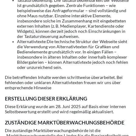
Tastaturbedienung: Die Tastaturbedienbarkeit der Webseite
ist grundsätzlich gegeben. Zentrale Funktionen – wie
beispielsweise das Anfrageformular – sind vollständig und
ohne Maus nutzbar. Einzelne interaktive Elemente,
insbesondere solche im Zusammenhang mit eingebetteten
externen Inhalten (z. B. Medienplayer, Kartendienste oder
Widgets), können derzeit jedoch noch Einschränkungen in
der Tastatursteuerung aufweisen.
Alternativtexte:Die technische Struktur der Webseite sieht
die Verwendung von Alternativtexten für Grafiken und
Bedienelemente grundsätzlich vor. In einigen Fällen –
insbesondere in älteren Inhalten oder innerhalb komplexer
Bildergalerien – können Alternativtexte jedoch noch fehlen
oder unzureichend sein.
Die betreffenden Inhalte werden schrittweise überarbeitet. Bei
fehlenden oder unklaren Alternativtexten freuen wir uns über
entsprechende Hinweise
ERSTELLUNG DIESER ERKLÄRUNG
Diese Erklärung wurde am 28. Juni 2025 auf Basis einer internen
Selbstbewertung erstellt und wird regelmäßig aktualisiert.
ZUSTÄNDIGE MARKTÜBERWACHUNGSBEHÖRDE
Die zuständige Marktüberwachungsbehörde ist die
„Marktüberwachungsstelle der Länder für die Barrierefreiheit von