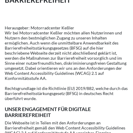
Herausgeber: Motorradcenter Keßler
Wir bei Motorradcenter Keßler möchten allen Nutzerinnen und
Nutzern den bestmöglichen Zugang zu unseren Inhalten
ermöglichen. Auch wenn die unmittelbare Anwendbarkeit des
Barrierefreiheitsstärkungsgesetzes (BFSG) auf die hier
beschriebene Webseite derzeit nicht abschließend geklärt ist,
werden die Maßnahmen zur Barrierefreiheit vorsorglich und im
Sinne einer nutzerfreundlichen, diskriminierungsfreien Gestaltung
umgesetzt. Dabei orientieren wir uns an den Anforderungen der
Web Content Accessibility Guidelines (WCAG) 2.1 auf
Konformitätsstufe AA.
Rechtsgrundlage ist die Richtlinie (EU) 2019/882, welche durch das
Barrierefreiheitsstärkungsgesetz (BFSG) in deutsches Recht
überführt wurde.
UNSER ENGAGEMENT FÜR DIGITALE
BARRIEREFREIHEIT
Die Webseite ist in Teilen mit den Anforderungen an
Barrierefreiheit gemäß den Web Content Accessibility Guidelines
(WCAG) 2.1 auf Konformitätsstufe AA vereinbar. Einzelne